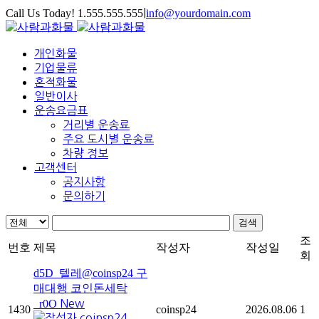
Call Us Today! 1.555.555.555
|
info@yourdomain.com
개인화물
기업물류
혼적화물
일반이사
운송요금표
거리별 운송료
주요 도시별 운송료
차량 정보
고객센터
공지사항
문의하기
검색
조
번호
제목
작성자
작성일
회
d5D_텔레@coinsp24 구
매대행 코인돈세탁
_r0O
New
1430
coinsp24
2026.08.06
1
coinsp24