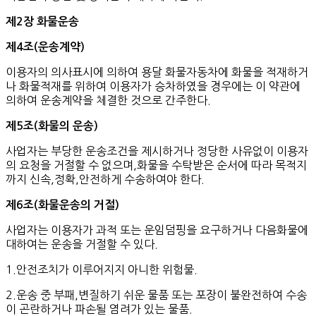
제
2
장
화물운송
제
4
조
(
운송계약
)
이용자의 의사표시에 의하여 용달 화물자동차에 화물을 적재하거
나 화물적재를 위하여 이용자가 승차하였을 경우에는 이 약관에
의하여 운송계약을 체결한 것으로 간주한다.
제
5
조
(
화물의
운송
)
사업자는 부당한 운송조건을 제시하거나 정당한 사유없이 이용자
의 요청을 거절할 수 없으며,화물을 수탁받은 순서에 따라 목적지
까지 신속,정확,안전하게 수송하여야 한다.
제
6
조
(
화물운송의
거절
)
사업자는 이용자가 과적 또는 운임덤핑을 요구하거나 다음화물에
대하여는 운송을 거절할 수 있다.
1.안전조치가 이루어지지 아니한 위험물.
2.운송 중 부패,변질하기 쉬운 물품 또는 포장이 불완전하여 수송
이 곤란하거나 파손될 염려가 있는 물품.