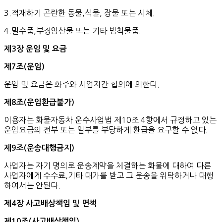
3.적재하기 곤란한 동물,식물, 장물 또는 시체.
4.밀수품,부정임산물 또는 기타 범칙물품.
제
3
장
운임
및
요금
제
7
조
(
운임
)
운임 및 요금은 화주와 사업자간 협의에 의한다.
제
8
조
(
운임환급불가
)
이용자는 화물자동차 운수사업법 제10조 4항에서 규정하고 있는
운임요금의 전부 또는 일부를 부당하게 환급을 요구할 수 없다.
제
9
조
(
운송대행금지
)
사업자는 자기 명의로 운송계약을 체결하는 화물에 대하여 다른
사업자에게 수수료,기타 대가를 받고 그 운송을 위탁하거나 대행
하여서는 안된다.
제
4
장
사고배상책임
및
면책
제
10
조
(
사고배상책임
)