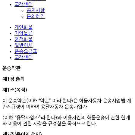
고객센터
공지사항
문의하기
개인화물
기업물류
혼적화물
일반이사
운송요금표
고객센터
운송약관
제
1
장
총칙
제
1
조
(
목적
)
이 운송약관(이하 “약관” 이라 한다)은 화물자동차 운송사업법 제
7조 규정에 의하여 용달자동차 운송사업자
(이하 “용달사업자”라 한다)와 이용자간의 화물운송에 관한 한계
와 이용에 관한 사항을 규정함을 목적으로 한다.
제
2
조
(
용어의
정의
)