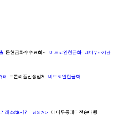
돈현금화수수료최저
비트코인현금화
출
테더수사기관
트론리플전송업체
비트코인현금화
거래
거래소fds시간
테더무통테더전송대행
장외거래