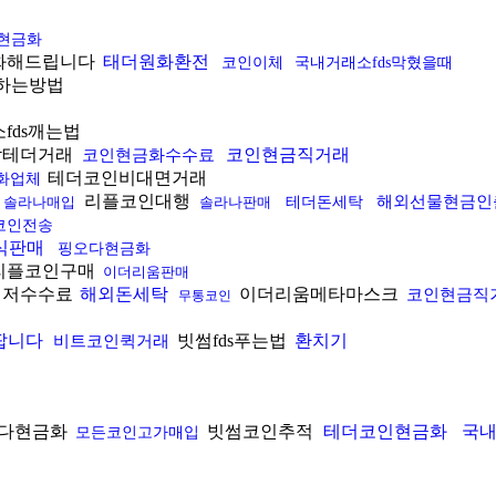
현금화
화해드립니다
태더원화환전
코인이체
국내거래소fds막혔을때
하는방법
fds깨는법
탁테더거래
코인현금직거래
코인현금화수수료
테더코인비대면거래
화업체
리플코인대행
해외선물현금인
솔라나매입
솔라나판매
테더돈세탁
코인전송
식판매
핑오다현금화
리플코인구매
이더리움판매
최저수수료
해외돈세탁
이더리움메타마스크
코인현금직
무통코인
팝니다
빗썸fds푸는법
환치기
비트코인퀵거래
다현금화
빗썸코인추적
테더코인현금화
국내
모든코인고가매입