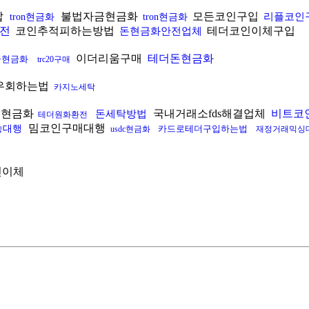
갑
불법자금현금화
모든코인구입
리플코인
tron현금화
tron현금화
전
코인추적피하는방법
테더코인이체구입
돈현금화안전업체
이더리움구매
테더돈현금화
금현금화
trc20구매
s우회하는법
카지노세탁
인현금화
국내거래소fds해결업체
비트코
돈세탁방법
테더원화환전
밈코인구매대행
송대행
카드로테더구입하는법
usdc현금화
재정거래믹싱
인이체