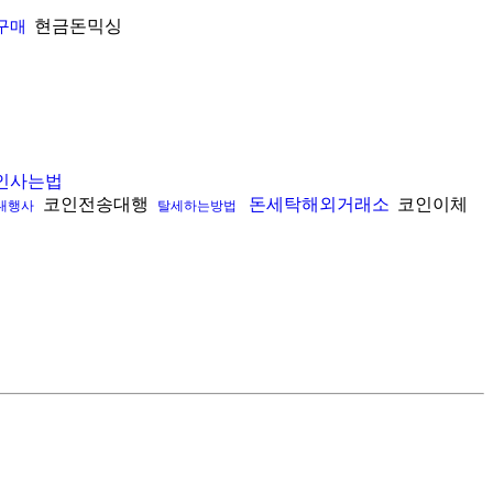
현금돈믹싱
구매
인사는법
코인전송대행
돈세탁해외거래소
코인이체
대행사
탈세하는방법