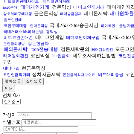
비트코인판매사이트
테더코인직거래
테더개인거래
검돈믹싱
테더개인지
테더코인직거래
trc20구매
금은돈믹싱
테더돈세탁
태더원화환
암호화폐구매대행
테더송금업체
잡코인판매
국내거래소fds송금시간
코인구매대행
불법자
언더돈믹싱
파이코인
국내거래소fds피하는법
핑믹싱
테더코인매입
국내거래소fd
비트코인손대손
테더코인이체구입
검돈현금화
돈현금화방법
해외돈세탁
tron전송대행
검돈세탁문의
모든코
테더원화환전
코인믹싱
세무조사피하는방법
태더원화환전
btc현금화
코인전
구입
현금돈믹싱
테더매입
정치자금세탁
코
코인현금직거래
비트대리송금
돈현금화최저수수료
좋아요
싫어요
0
0
인쇄
전체
0
개
작성자
비밀번호