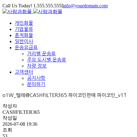
Call Us Today! 1.555.555.555
|
info@yourdomain.com
개인화물
기업물류
혼적화물
일반이사
운송요금표
거리별 운송료
주요 도시별 운송료
차량 정보
고객센터
공지사항
문의하기
o1W_텔레@CASHFILTER365 파이코인판매 파이코인_v1T
작성자
CASHFILTER365
작성일
2026-07-08 19:36
조회
53