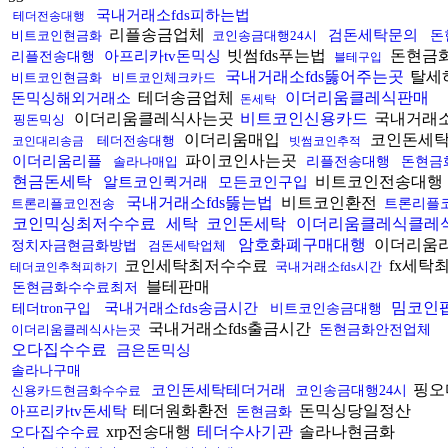
국내거래소fds피하는법
테더전송대행
리플송금업체
검돈세탁문의
비트코인현금화
코인송금대행24시
돈
빗썸fds푸는법
돈현금
아프리카tv돈믹싱
리플전송대행
블테구입
국내거래소fds뚫어주는곳
탈세
비트코인현금화
비트코인체크카드
테더송금업체
이더리움클레식판매
돈믹싱해외거래소
돈세탁
이더리움클레식사는곳
비트코인신용카드
국내거래소
핑돈믹싱
이더리움매입
코인돈세
테더전송대행
코인대리송금
빗썸코인추적
파이코인사는곳
이더리움리플
솔라나매입
리플전송대행
돈현금
현금돈세탁
비트코인전송대행
알트코인퀵거래
모든코인구입
국내거래소fds뚫는법
비트코인환전
트론리플코인전송
트론리플
코인믹싱최저수수료
세탁
코인돈세탁
이더리움클레식클레
암호화폐구매대행
이더리움
정치자금현금화방법
검돈세탁업체
코인세탁최저수수료
fx세탁
국내거래소fds시간
테더코인추척피하기
블테판매
돈현금화수수료최저
밈코인
국내거래소fds송금시간
테더tron구입
비트코인송금대행
국내거래소fds출금시간
이더리움클레식사는곳
돈현금화안전업체
오다집수수료
금은돈믹싱
솔라나구매
핑오
코인돈세탁테더거래
신용카드현금화수수료
코인송금대행24시
테더원화환전
돈믹싱당일정산
아프리카tv돈세탁
돈현금화
xrp전송대행
테더수사기관
솔라나현금화
오다집수수료