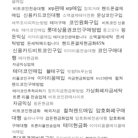
움매입
xrp판매 xrp매입
핸드폰결제
비트코인전송대행
장외거래
신용카드코인대행
매입
문상코인구입
소액결제테더전환
코인원화구입
세무조사피하는방법
테더구매
비트코인 신용
롯데상품권코인구매방법
핑
테더코인매입
중고오다
카드
돈믹싱
돈세
이더리움매입
소액결제세탁
테더코인판매합니다
탁방법
핸드폰결제현금화85%
돈세탁해드립니다
신용카드비트코인구입
코인구매대
이더리움전송대행
행
테더현금화
자금믹싱업체
테더코인매입
블테구입
빗썸fds푸는법
이더리움매입
컬쳐
리플코인구매
자금현금화업체
trc20판매
랜드코인구매방법
가상화폐자금세탁
정치자금현금화방법
테더코인추척피하기
트론 리플 전송업체
비트코인판매사이트
자금믹싱
핑돈현금화
컬쳐랜드매입
암호화폐구매
비트코인현금화
해외자금
대행
솔라나구매
검돈현금화업체
암호화폐전송대행
암호화폐
테더현금화
구매대행
이더리움클레식클레
트론리플전송업체
식매입
휴대폰결제비트구입