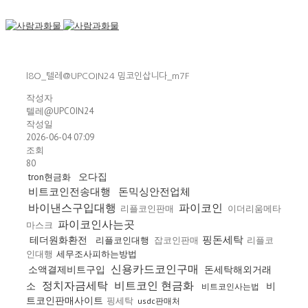
l8O_텔레@UPCOIN24 밈코인삽니다_m7F
작성자
텔레@UPCOIN24
작성일
2026-06-04 07:09
조회
80
오다집
tron현금화
비트코인전송대행
돈믹싱안전업체
바이낸스구입대행
파이코인
리플코인판매
이더리움메타
파이코인사는곳
마스크
핑돈세탁
테더원화환전
리플코인대행
잡코인판매
리플코
인대행
세무조사피하는방법
신용카드코인구매
소액결제비트구입
돈세탁해외거래
정치자금세탁
비트코인 현금화
소
비
비트코인사는법
트코인판매사이트
핑세탁
usdc판매처