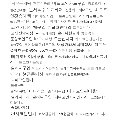
비트코인카드구입
금은돈세탁
핑돈현금화
중고오다
리
돈세탁수수료최저
비트코
신용카드테더구입
플전송대행
인전송대행
테더개인지갑
비트송금업체
이더리움현금화
usdc전송대행
테더수사기관
코인 손대손
국내거래소fds깨는법
코인 계좌이체구입
리플코인매입
트론삽니다
코인전송대행
솔라나현금화
핑돈믹싱
usdt판매대행
트론삽니다
문상코인구입
btc구매대행
카드코인전송가능
재정거래세탁대행사
핸드폰
xrp구입
롯데상품권비트구입
결제현금화85%
btc현금화
이더리움
리플삽니다
테더코인이체구입
가상화폐선물거
휴대폰결제테더전송
래
비트코인사는방법
솔라나구입
아프리카tv돈믹싱
트론 리플코
돈세탁최저수수료
현금돈믹싱
인판매
테더원화환전
알트코인퀵거래
파이코인판매
트론구매
테더코인판매함
이더리움
솔라나구입
솔라나구입
솔라나구입
솔라나구매
테더코인비대면거래
코인돈세탁
리플매입
솔라나판매
24시코인업체
usdc현금화
usdt현금화
이더리
테더개인거래