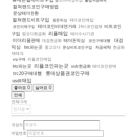
골드바믹싱믹싱
불법자금세탁
컬쳐랜드코인구매방법
문상테더전환
컬쳐랜드비트구입
테더코인매입
핑돈믹싱
테더코인비대면거래
비트코인
24시코인업체
코인이체구입
리플매입
구입
핑오다현금화
테더수사기관
이더리움판매
대검
테더돈믹싱
대검현금화
코인구매대행
믹싱
btc파는곳
중고오다
자금세탁
현금화
문상비트코인구입
재테크
리플코인매입
xrp구매
리플코인파는곳
btc파는곳
usdc현금화
테더코인판매
롯데상품권코인구매
trc20구매대행
usdt매입
좋아요
싫어요
0
0
인쇄
전체
개
0
작성자
비밀번호